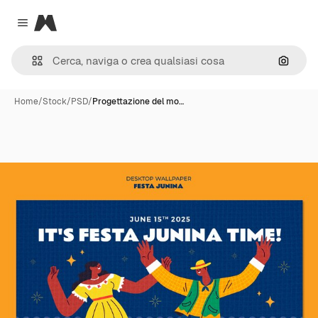
Magnific
Close menu
Cerca 
Home
/
Stock
/
PSD
/
Progettazione del mo…