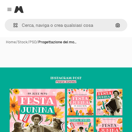
Magnific
Close menu
Cerca 
Home
/
Stock
/
PSD
/
Progettazione del mo…