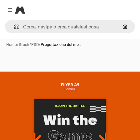
Magnific
Close menu
Cerca 
Home
/
Stock
/
PSD
/
Progettazione del mo…