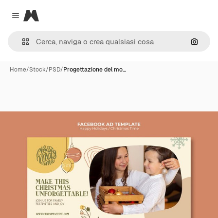
Magnific
Close menu
Cerca 
Home
/
Stock
/
PSD
/
Progettazione del mo…