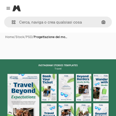
Magnific
Close menu
Cerca 
Home
/
Stock
/
PSD
/
Progettazione del mo…