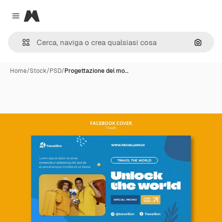
Magnific
Close menu
Cerca 
Home
/
Stock
/
PSD
/
Progettazione del mo…