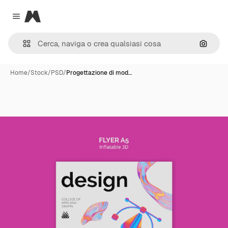
Magnific
Close menu
Cerca 
Home
/
Stock
/
PSD
/
Progettazione di mod…