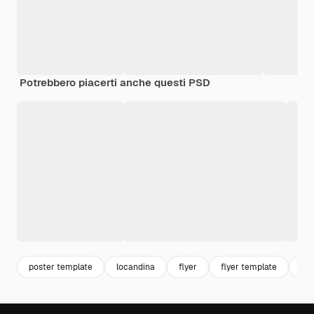
Potrebbero piacerti anche questi PSD
poster template
locandina
flyer
flyer template
3d