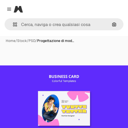
Magnific
Close menu
Cerca 
Home
/
Stock
/
PSD
/
Progettazione di mod…