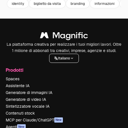
identity
biglietto da visita
branding
informazioni
te
La piattaforma creativa per realizzare i tuoi migliori lavori. Oltre
1 milione di abbonati tra creativi, imprese, agenzie e studi.
Italiano
Prodotti
Spaces
Assistente IA
Generatore di immagini IA
Generatore di video IA
Sintetizzatore vocale IA
Contenuti stock
MCP per Claude/ChatGPT
New
Agenti
New