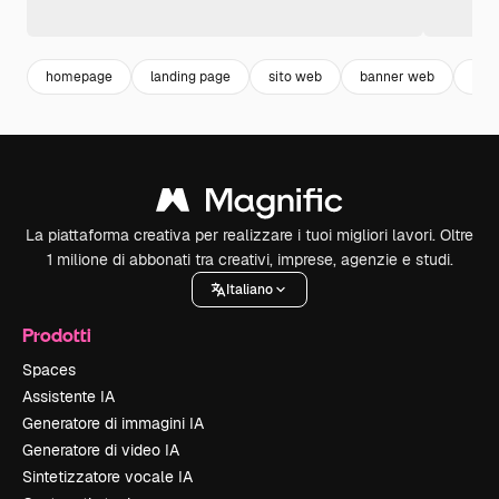
homepage
landing page
sito web
banner web
bann
La piattaforma creativa per realizzare i tuoi migliori lavori. Oltre
1 milione di abbonati tra creativi, imprese, agenzie e studi.
Italiano
Prodotti
Spaces
Assistente IA
Generatore di immagini IA
Generatore di video IA
Sintetizzatore vocale IA