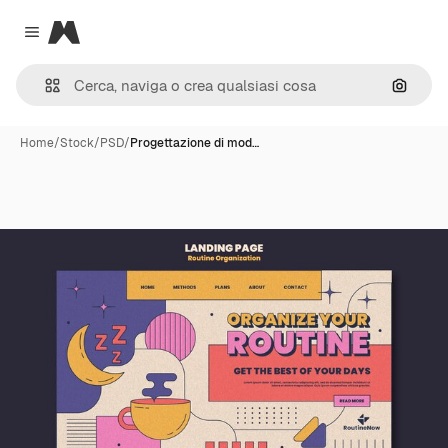
Magnific
Close menu
Cerca 
Home
/
Stock
/
PSD
/
Progettazione di mod…