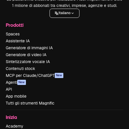
1 milione di abbonati tra creativi, imprese, agenzie e studi.
Italiano
Prodotti
Spaces
Assistente IA
Generatore di immagini IA
Generatore di video IA
Sintetizzatore vocale IA
Contenuti stock
MCP per Claude/ChatGPT
New
Agenti
New
API
App mobile
Tutti gli strumenti Magnific
Inizia
Academy