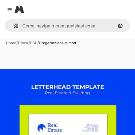
Magnific
Close menu
Cerca 
Home
/
Stock
/
PSD
/
Progettazione di mod…