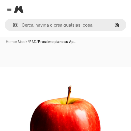
Magnific
Close menu
Cerca 
Home
/
Stock
/
PSD
/
Prossimo piano su Ap…