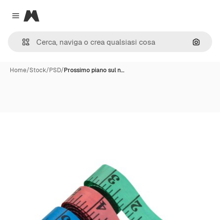
Magnific
Close menu
Cerca 
Home
/
Stock
/
PSD
/
Prossimo piano sul n…