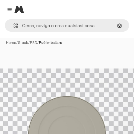
Magnific
Close menu
Cerca 
Home
/
Stock
/
PSD
/
Può imballare