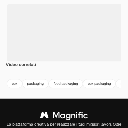
Video correlati
Premium
Premium
Premium
Premium
box
packaging
food packaging
box packaging
moc
La piattaforma creativa per realizzare i tuoi migliori lavori. Oltre