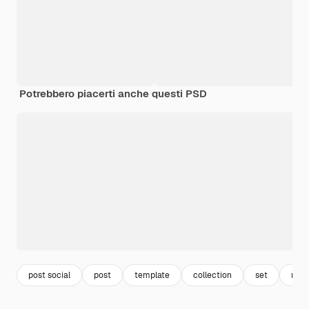
Potrebbero piacerti anche questi PSD
post social
post
template
collection
set
mode