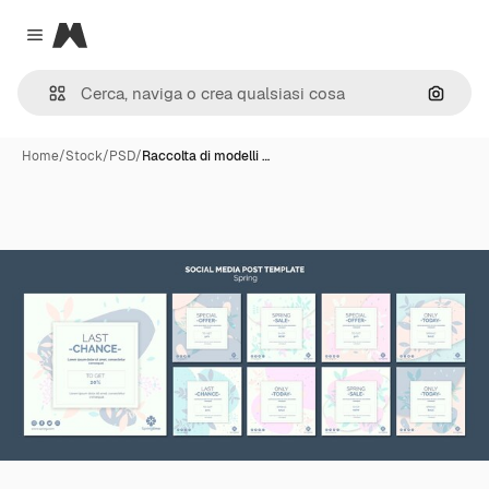
Magnific
Close menu
Cerca 
Home
/
Stock
/
PSD
/
Raccolta di modelli …