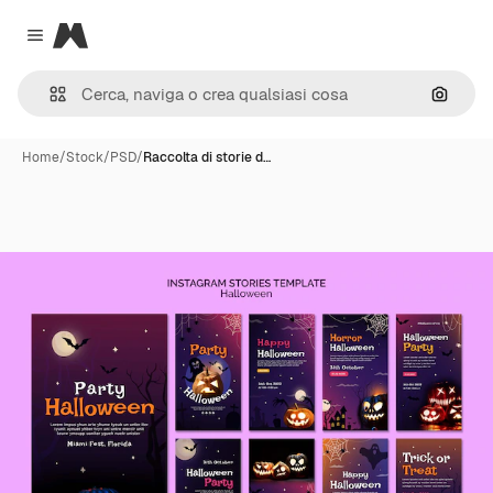
Magnific
Close menu
Cerca 
Home
/
Stock
/
PSD
/
Raccolta di storie d…