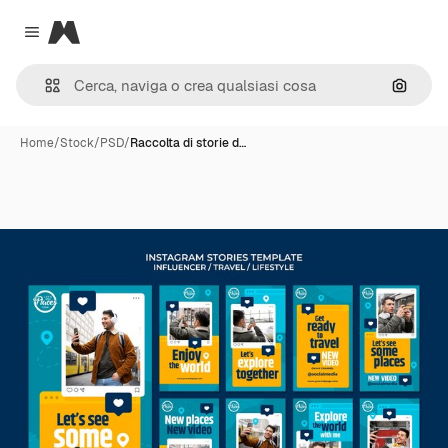
Magnific
Close menu
Cerca 
Home
/
Stock
/
PSD
/
Raccolta di storie d…