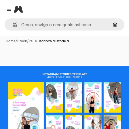
Magnific
Close menu
Cerca 
Home
/
Stock
/
PSD
/
Raccolta di storie d…