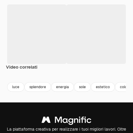
Video correlati
Premium
Premium
Premium
Premium
luce
splendore
energia
sole
estetico
colore
La piattaforma creativa per realizzare i tuoi migliori lavori. Oltre