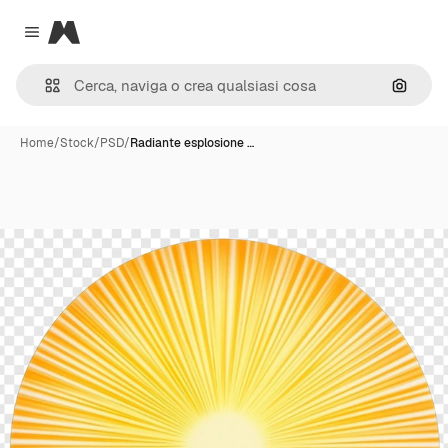
Magnific
Close menu
Cerca 
Home
/
Stock
/
PSD
/
Radiante esplosione …