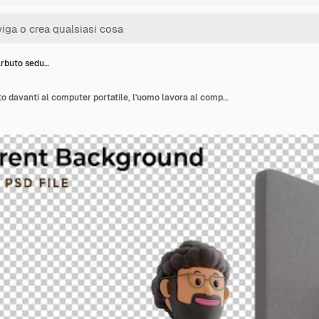
rbuto sedu…
Ragazzo barbuto seduto davanti al computer portatile, l'uomo lavora al computer. Libero professionista, rendering 3D, illustrazione 3D