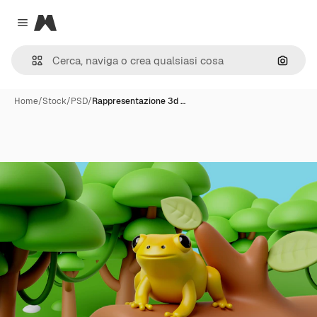
Magnific
Close menu
Cerca 
Home
/
Stock
/
PSD
/
Rappresentazione 3d …