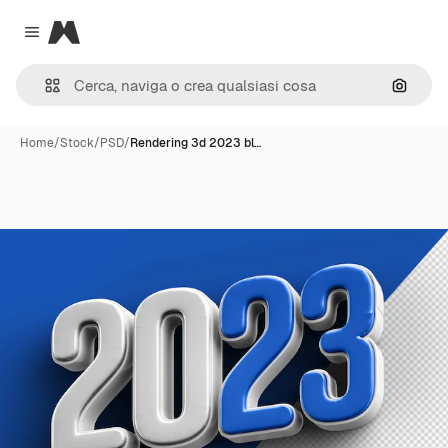
Magnific
Close menu
Cerca 
Home
/
Stock
/
PSD
/
Rendering 3d 2023 bl…