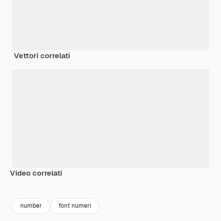
Vettori correlati
Video correlati
Premium
Premium
Premium
Premium
number
font numeri