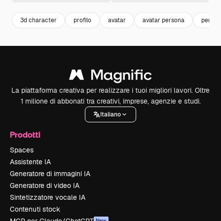
3d character
profilo
avatar
avatar persona
person
La piattaforma creativa per realizzare i tuoi migliori lavori. Oltre
1 milione di abbonati tra creativi, imprese, agenzie e studi.
Italiano
Prodotti
Spaces
Assistente IA
Generatore di immagini IA
Generatore di video IA
Sintetizzatore vocale IA
Contenuti stock
New