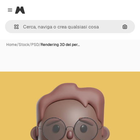
Magnific
Close menu
Cerca 
Home
/
Stock
/
PSD
/
Rendering 3D del per…