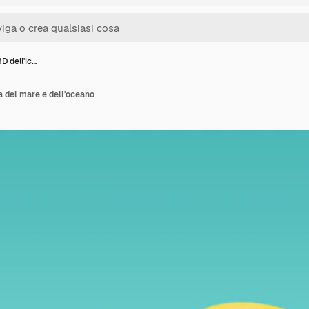
D dell'ic…
a del mare e dell'oceano