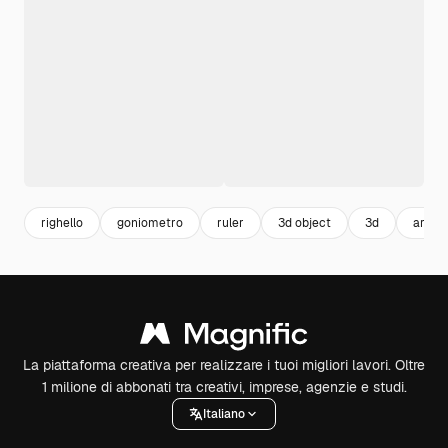
righello
goniometro
ruler
3d object
3d
archit
La piattaforma creativa per realizzare i tuoi migliori lavori. Oltre
1 milione di abbonati tra creativi, imprese, agenzie e studi.
Italiano