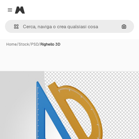
Magnific
Close menu
Cerca 
Home
/
Stock
/
PSD
/
Righello 3D