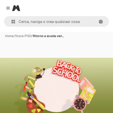
Magnific
Close menu
Cerca 
Home
/
Stock
/
PSD
/
Ritorno a scuola ven…