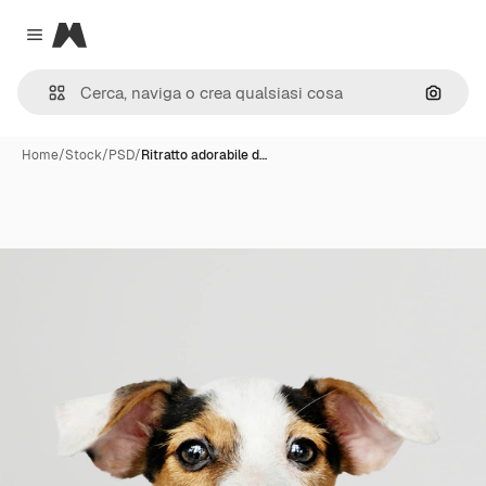
Magnific
Close menu
Cerca 
Home
/
Stock
/
PSD
/
Ritratto adorabile d…