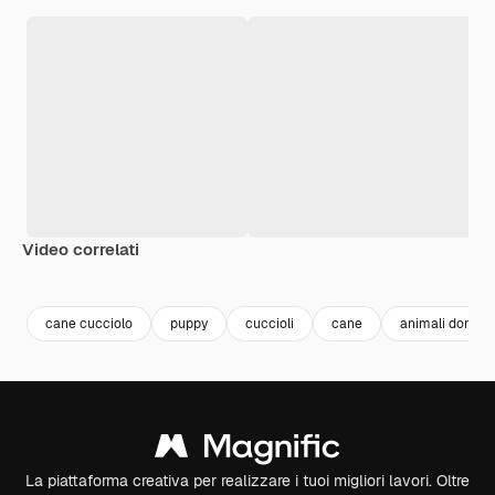
Video correlati
Premium
Premium
Premium
Premium
cane cucciolo
puppy
cuccioli
cane
animali domest
La piattaforma creativa per realizzare i tuoi migliori lavori. Oltre