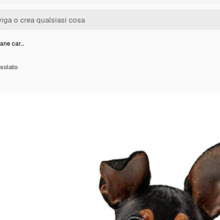
cane car…
isolato