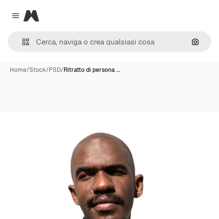
Magnific
Close menu
Cerca 
Home
/
Stock
/
PSD
/
Ritratto di persona …