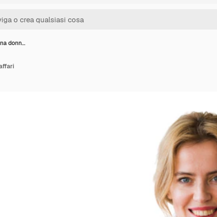
 una donn…
affari