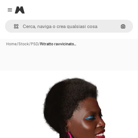
Magnific
Close menu
Cerca 
Home
/
Stock
/
PSD
/
Ritratto ravvicinato…