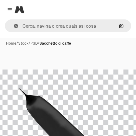
Magnific
Close menu
Cerca 
Home
/
Stock
/
PSD
/
Sacchetto di caffè