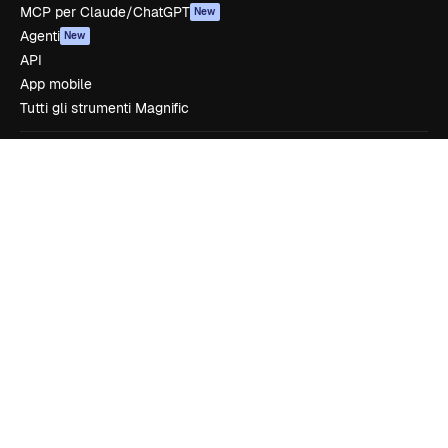
MCP per Claude/ChatGPT
New
Agenti
New
API
App mobile
Tutti gli strumenti Magnific
Inizia
Academy
Documentazione
Assistenza
Termini e condizioni
Politica sulla privacy
Originali
New
Politica dei cookie
Centro di fiducia
Affiliati
Aziende