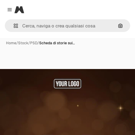
Magnific
Close menu
Cerca 
Home
/
Stock
/
PSD
/
Scheda di storie sui…