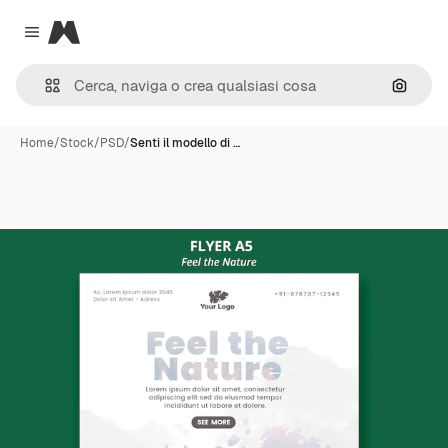
Magnific
Close menu
Cerca 
Home
/
Stock
/
PSD
/
Senti il modello di …