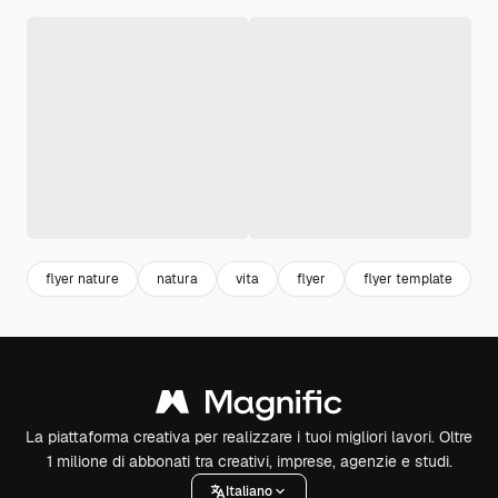
flyer nature
natura
vita
flyer
flyer template
d
La piattaforma creativa per realizzare i tuoi migliori lavori. Oltre
1 milione di abbonati tra creativi, imprese, agenzie e studi.
Italiano