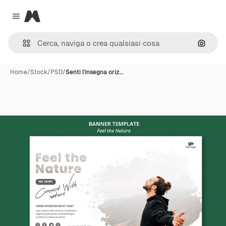
Magnific
Close menu
Cerca 
Home
/
Stock
/
PSD
/
Senti l'insegna oriz…