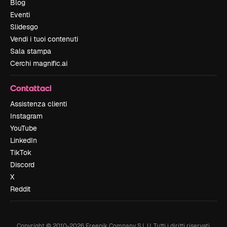
Blog
Eventi
Slidesgo
Vendi i tuoi contenuti
Sala stampa
Cerchi magnific.ai
Contattaci
Assistenza clienti
Instagram
YouTube
LinkedIn
TikTok
Discord
X
Reddit
Copyright © 2010-
2026
Freepik Company S.L.U.
Tutti i diritti riservati
.