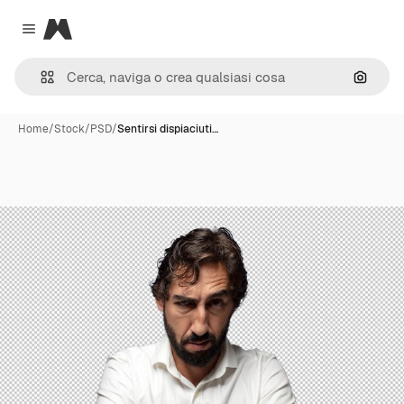
Magnific
Close menu
Cerca 
Home
/
Stock
/
PSD
/
Sentirsi dispiaciuti…