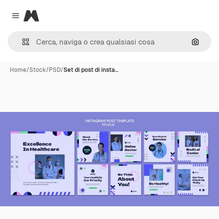
Magnific
Close menu
Cerca 
Home
/
Stock
/
PSD
/
Set di post di insta…