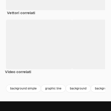
Vettori correlati
Video correlati
Premium
Premium
Premium
Premium
background simple
graphic line
background
background