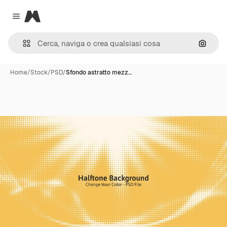
Magnific
Close menu
Cerca 
Home
/
Stock
/
PSD
/
Sfondo astratto mezz…