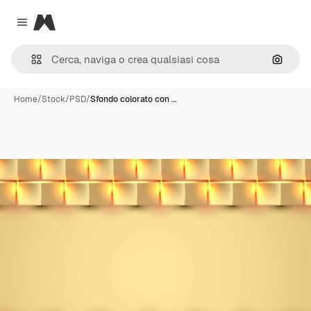
Magnific
Close menu
Cerca 
Home
/
Stock
/
PSD
/
Sfondo colorato con …