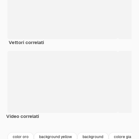
Vettori correlati
Video correlati
Premium
Premium
Premium
Premium
color oro
background yellow
background
colore giallo