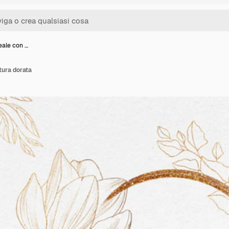
eale con …
tura dorata