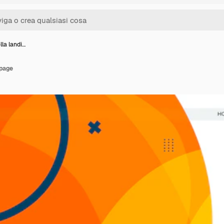
lla landi…
 page