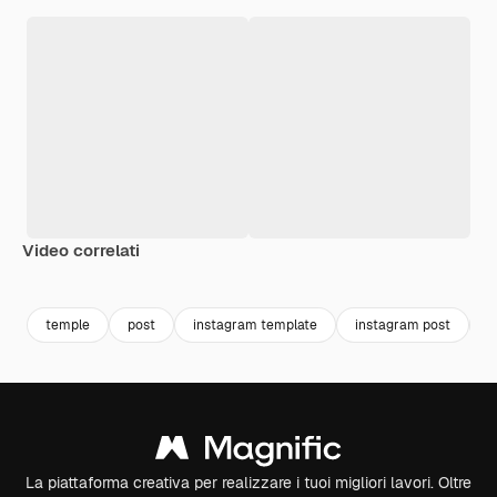
Video correlati
Premium
Premium
Premium
Premium
temple
post
instagram template
instagram post
i
La piattaforma creativa per realizzare i tuoi migliori lavori. Oltre