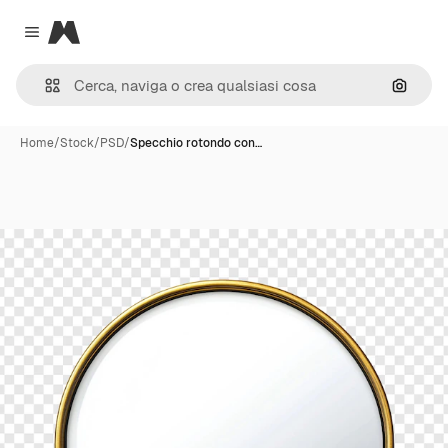
Magnific
Close menu
Cerca 
Home
/
Stock
/
PSD
/
Specchio rotondo con…