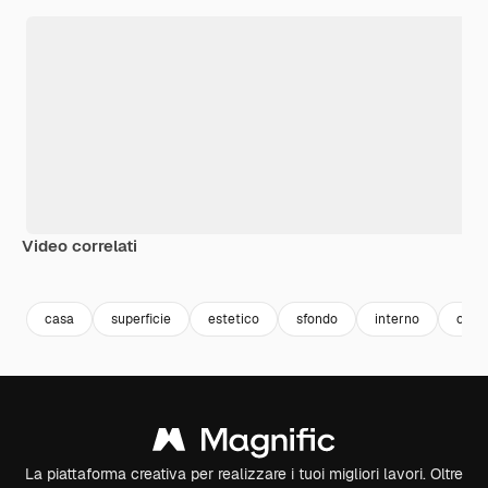
Video correlati
Premium
Premium
Generato dall'IA
Premium
Premium
casa
superficie
estetico
sfondo
interno
cont
La piattaforma creativa per realizzare i tuoi migliori lavori. Oltre