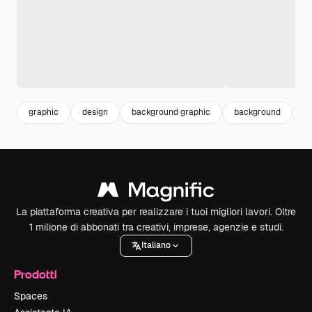
graphic
design
background graphic
background
b
La piattaforma creativa per realizzare i tuoi migliori lavori. Oltre
1 milione di abbonati tra creativi, imprese, agenzie e studi.
Italiano
Prodotti
Spaces