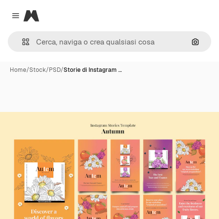
Magnific
Close menu
Cerca 
Home
/
Stock
/
PSD
/
Storie di Instagram …