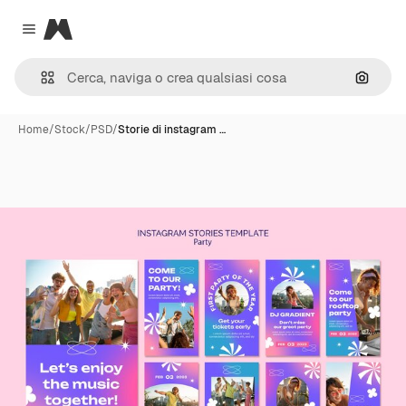
Magnific
Close menu
Cerca 
Home
/
Stock
/
PSD
/
Storie di instagram …