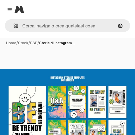
Magnific
Close menu
Cerca 
Home
/
Stock
/
PSD
/
Storie di instagram …