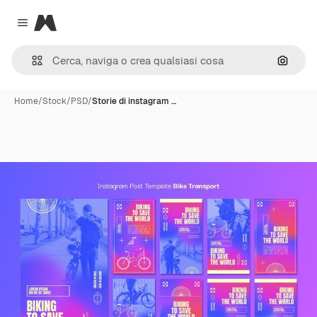
Magnific
Close menu
Cerca 
Home
/
Stock
/
PSD
/
Storie di instagram …