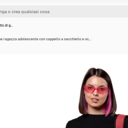
tto di g…
Studio ritratto di giovane ragazza adolescente con cappello a secchiello e occhiali da sole