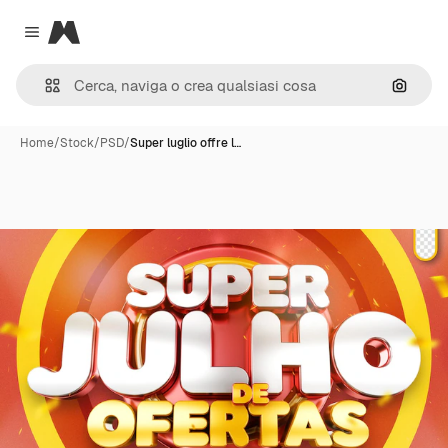
Magnific
Close menu
Cerca 
Home
/
Stock
/
PSD
/
Super luglio offre l…