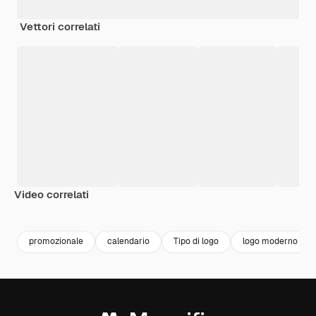
Vettori correlati
Video correlati
Premium
Premium
Premium
Premium
promozionale
calendario
Tipo di logo
logo moderno