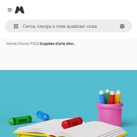
Magnific
Close menu
Cerca 
Home
/
Stock
/
PSD
/
Supplies d'arte sfon…